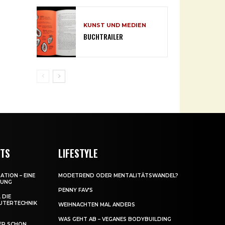
KUNST UND MEDIEN
BUCHTRAILER
NTS
LIFESTYLE
ATION – EINE
MODETREND ODER MENTALITÄTSWANDEL?
DUNG
PENNY FAV’S
 DIE
UTERTECHNIK
WEIHNACHTEN MAL ANDERS
WAS GEHT AB – VEGANES BODYBUILDING
ER SCHON