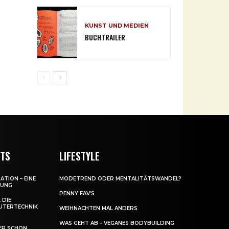
KUNST UND MEDIEN
BUCHTRAILER
NTS
LIFESTYLE
ATION – EINE
MODETREND ODER MENTALITÄTSWANDEL?
DUNG
PENNY FAV’S
 DIE
UTERTECHNIK
WEIHNACHTEN MAL ANDERS
WAS GEHT AB – VEGANES BODYBUILDING
ER SCHON