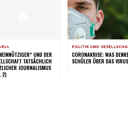
UELL
POLITIK UND GESELLSCHA
MEINNÜTZIGER“ UND DER
CORONAKRISE: WAS DENK
ELLSCHAFT TATSÄCHLICH
SCHÜLER ÜBER DAS VIRU
ZLICHER JOURNALISMUS
L 2)