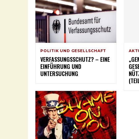
POLITIK UND GESELLSCHAFT
AKT
VERFASSUNGSSCHUTZ? – EINE
„GE
EINFÜHRUNG UND
GES
UNTERSUCHUNG
NÜT
(TEI