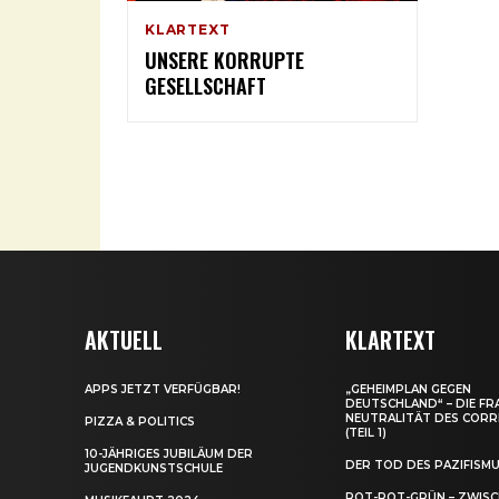
KLARTEXT
UNSERE KORRUPTE
GESELLSCHAFT
AKTUELL
KLARTEXT
APPS JETZT VERFÜGBAR!
„GEHEIMPLAN GEGEN
DEUTSCHLAND“ – DIE FR
NEUTRALITÄT DES CORR
PIZZA & POLITICS
(TEIL 1)
10-JÄHRIGES JUBILÄUM DER
DER TOD DES PAZIFISM
JUGENDKUNSTSCHULE
ROT-ROT-GRÜN – ZWIS