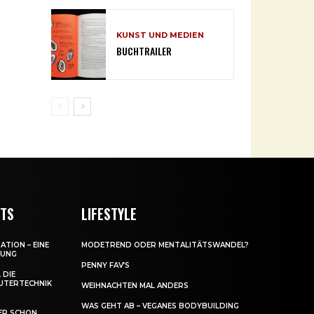
KUNST UND MEDIEN
BUCHTRAILER
NTS
LIFESTYLE
ATION – EINE
MODETREND ODER MENTALITÄTSWANDEL?
DUNG
PENNY FAV’S
 DIE
UTERTECHNIK
WEIHNACHTEN MAL ANDERS
WAS GEHT AB – VEGANES BODYBUILDING
ER SCHON