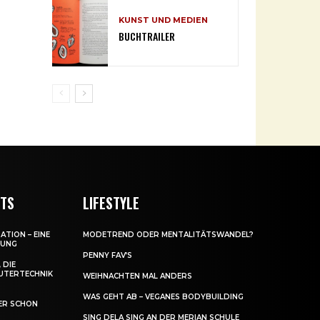
KUNST UND MEDIEN
BUCHTRAILER
NTS
LIFESTYLE
ATION – EINE
MODETREND ODER MENTALITÄTSWANDEL?
DUNG
PENNY FAV’S
 DIE
UTERTECHNIK
WEIHNACHTEN MAL ANDERS
WAS GEHT AB – VEGANES BODYBUILDING
ER SCHON
SING DELA SING AN DER MERIAN SCHULE