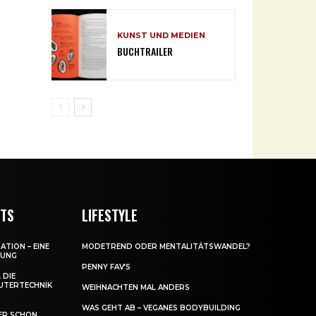
KUNST UND MEDIEN
BUCHTRAILER
NTS
LIFESTYLE
ATION – EINE
MODETREND ODER MENTALITÄTSWANDEL?
DUNG
PENNY FAV’S
 DIE
UTERTECHNIK
WEIHNACHTEN MAL ANDERS
WAS GEHT AB – VEGANES BODYBUILDING
ER SCHON