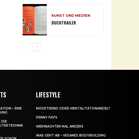
KUNST UND MEDIEN
BUCHTRAILER
NTS
LIFESTYLE
ATION – EINE
MODETREND ODER MENTALITÄTSWANDEL?
DUNG
PENNY FAV’S
 DIE
UTERTECHNIK
WEIHNACHTEN MAL ANDERS
WAS GEHT AB – VEGANES BODYBUILDING
ER SCHON