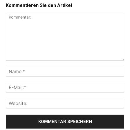
Kommentieren Sie den Artikel
Kommentar:
Na
E-
Mai
Web