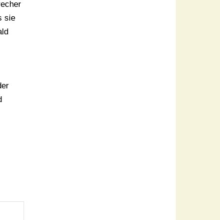
recher
s sie
ald
der
d