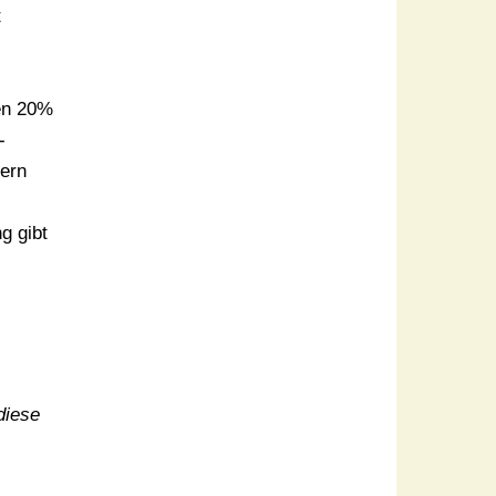
t
en 20%
-
dern
g gibt
diese