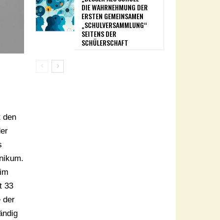
DIE WAHRNEHMUNG DER
ERSTEN GEMEINSAMEN
„SCHULVERSAMMLUNG“
SEITENS DER
SCHÜLERSCHAFT
 den
der
s
inikum.
 im
t 33
 der
tändig