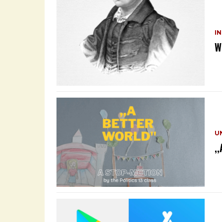
I
W
U
,