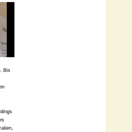
. Bis
nen
rdings
es
alien,