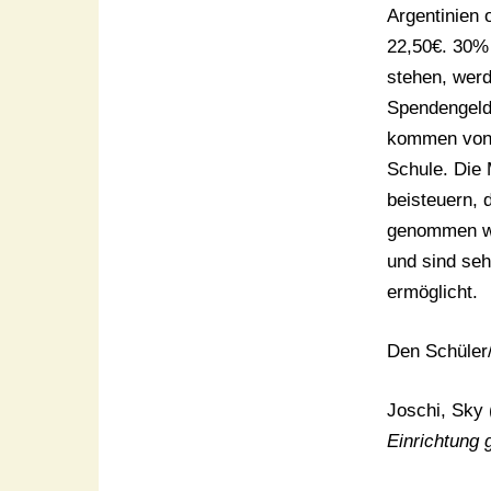
Argentinien 
22,50€. 30%
stehen, wer
Spendengeld
kommen von 
Schule. Die
beisteuern, 
genommen wur
und sind se
ermöglicht.
Den Schüler/
Joschi, Sky 
Einrichtung g