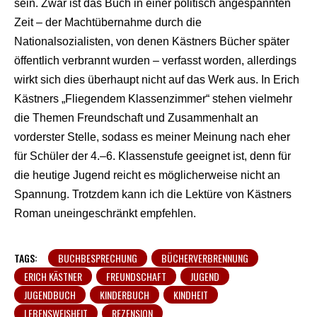
sein. Zwar ist das Buch in einer politisch angespannten
Zeit – der Machtübernahme durch die
Nationalsozialisten, von denen Kästners Bücher später
öffentlich verbrannt wurden – verfasst worden, allerdings
wirkt sich dies überhaupt nicht auf das Werk aus. In Erich
Kästners „Fliegendem Klassenzimmer“ stehen vielmehr
die Themen Freundschaft und Zusammenhalt an
vorderster Stelle, sodass es meiner Meinung nach eher
für Schüler der 4.–6. Klassenstufe geeignet ist, denn für
die heutige Jugend reicht es möglicherweise nicht an
Spannung. Trotzdem kann ich die Lektüre von Kästners
Roman uneingeschränkt empfehlen.
TAGS:
BUCHBESPRECHUNG
BÜCHERVERBRENNUNG
ERICH KÄSTNER
FREUNDSCHAFT
JUGEND
JUGENDBUCH
KINDERBUCH
KINDHEIT
LEBENSWEISHEIT
REZENSION