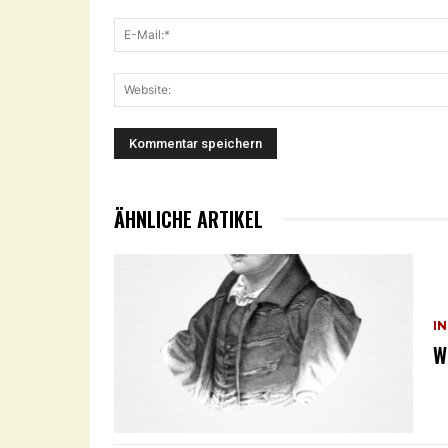
ÄHNLICHE ARTIKEL
I
W