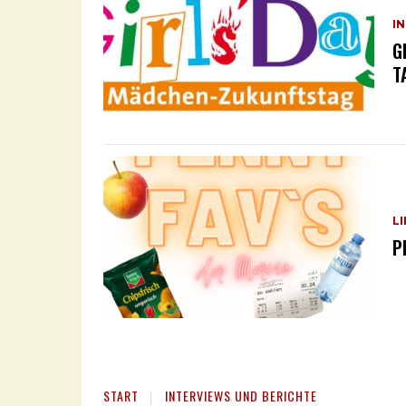
I
G
T
L
P