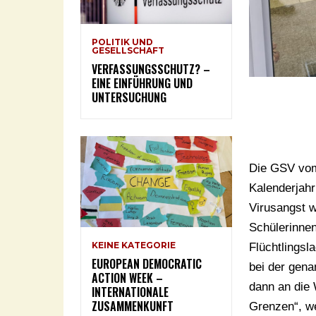
POLITIK UND
GESELLSCHAFT
VERFASSUNGSSCHUTZ? –
EINE EINFÜHRUNG UND
UNTERSUCHUNG
Die GSV vom
Kalenderjahr
Virusangst wo
Schülerinnen
KEINE KATEGORIE
Flüchtlings
EUROPEAN DEMOCRATIC
bei der gen
ACTION WEEK –
dann an die 
INTERNATIONALE
ZUSAMMENKUNFT
Grenzen“, we