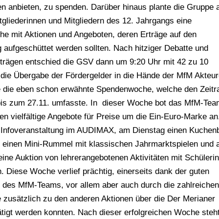
n anbieten, zu spenden. Darüber hinaus plante die Gruppe 
gliederinnen und Mitgliedern des 12. Jahrgangs eine
e mit Aktionen und Angeboten, deren Erträge auf den
aufgeschüttet werden sollten. Nach hitziger Debatte und
trägen entschied die GSV dann um 9:20 Uhr mit 42 zu 10
die Übergabe der Fördergelder in die Hände der MfM Akteur
te die eben schon erwähnte Spendenwoche, welche den Zeit
bis zum 27.11. umfasste. In dieser Woche bot das MfM-Tea
n vielfältige Angebote für Preise um die Ein-Euro-Marke a
 Infoveranstaltung im AUDIMAX, am Dienstag einen Kuchen
 einen Mini-Rummel mit klassischen Jahrmarktspielen und
ine Auktion von lehrerangebotenen Aktivitäten mit Schüleri
. Diese Woche verlief prächtig, einerseits dank der guten
 des MfM-Teams, vor allem aber auch durch die zahlreiche
 zusätzlich zu den anderen Aktionen über die Der Merianer
tigt werden konnten. Nach dieser erfolgreichen Woche steh