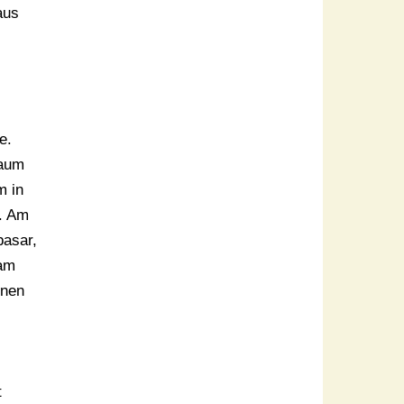
aus
e.
raum
m in
n. Am
basar,
 am
nnen
n
t