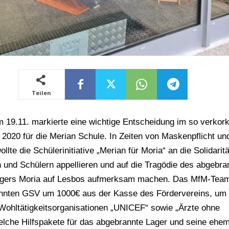
Teilen
 19.11. markierte eine wichtige Entscheidung im so verkor
 2020 für die Merian Schule. In Zeiten von Maskenpflicht un
llte die Schülerinitiative „Merian für Moria“ an die Solidaritä
 und Schülern appellieren und auf die Tragödie des abgebra
lagers Moria auf Lesbos aufmerksam machen. Das MfM-Team
annten GSV um 1000€ aus der Kasse des Fördervereins, um 
Wohltätigkeitsorganisationen „UNICEF“ sowie „Ärzte ohne
lche Hilfspakete für das abgebrannte Lager und seine ehem