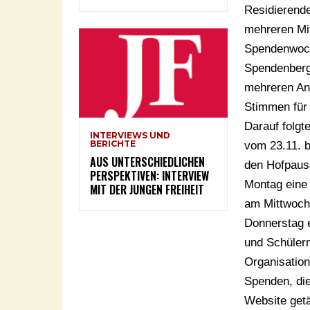
Residierende
mehreren Mit
Spendenwoch
Spendenberg 
mehreren An
Stimmen für 
Darauf folg
INTERVIEWS UND
BERICHTE
vom 23.11. 
AUS UNTERSCHIEDLICHEN
den Hofpause
PERSPEKTIVEN: INTERVIEW
Montag eine
MIT DER JUNGEN FREIHEIT
am Mittwoch
Donnerstag e
und Schülern
Organisation
Spenden, die
Website getä