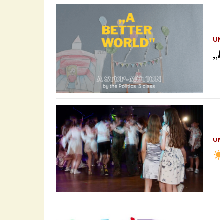
U
,
U